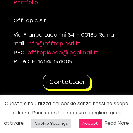
Portfolio
OffTopic s.r.l.
Via Franco Lucchini 34 – 00136 Roma
mail:
info@offtopicsrl.it
PEC:
offtopicpec@legalmail.it
P.I. e CF: 16545561009
Contattaci
Questo sito utilizza dei cookie senza nessuno scopo
di lucro. Puoi accettare oppure scegliere quali
attivare
Read More
Cookie Settings
Accept