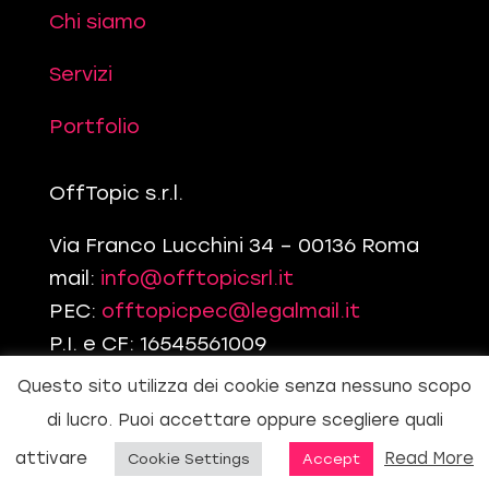
Chi siamo
Servizi
Portfolio
OffTopic s.r.l.
Via Franco Lucchini 34 – 00136 Roma
mail:
info@offtopicsrl.it
PEC:
offtopicpec@legalmail.it
P.I. e CF: 16545561009
Questo sito utilizza dei cookie senza nessuno scopo
Contattaci
di lucro. Puoi accettare oppure scegliere quali
attivare
Read More
Cookie Settings
Accept